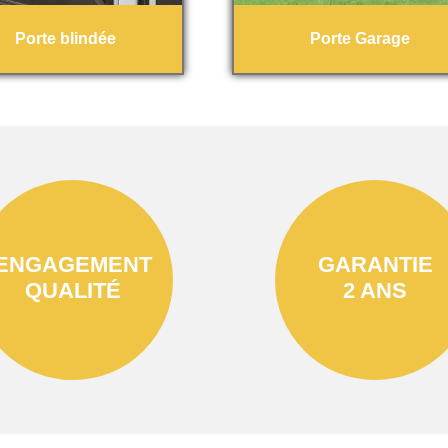
Porte blindée
Porte Garage
ENGAGEMENT
GARANTIE
QUALITÉ
2 ANS