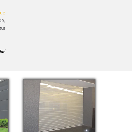
 de
de,
our
ité