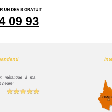
 UN DEVIS GRATUIT
4 09 93
mandent!
Int
x métalique à ma
n heure"