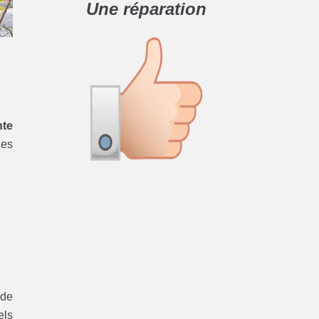
Une réparation
nte
des
 de
els