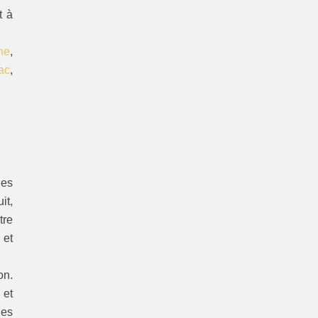
t à
ne
,
ac
,
des
it,
tre
 et
on.
 et
des