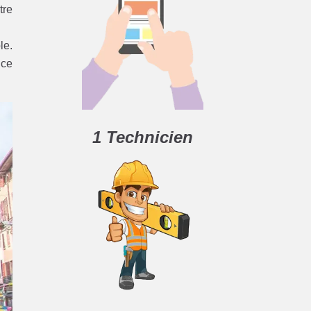
tre
le.
 ce
1 Technicien