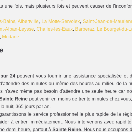
ne fois, mais plusieurs fois et peuvent causer de l'inconfor
es-Bains
,
Albertville
,
La Motte-Servolex
,
Saint-Jean-de-Maurien
nt-Alban-Leysse
,
Challes-les-Eaux
,
Barberaz
,
Le Bourget-du-L
,
Modane
.
e
 sur 24
peuvent vous fournir une assistance spécialisée et 
 d'attendre des minutes ou même des heures au milieu de la nu
ous n'avez même pas besoin d'attendre une seule heure car no
 Sainte Reine
peut venir en moins de trente minutes chez vous,
a nuit, 365 jours par an.
antissons le service professionnel le plus rapide de la régi
ider à entrer immédiatement. Nous intervenons avec rapidité
une demi-heure, partout à
Sainte Reine
. Nous nous occupons 