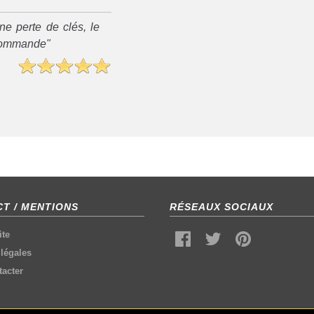
ne perte de clés, le
recommande"
T / MENTIONS
RÉSEAUX SOCIAUX
ite
légales
acter