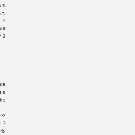
ent
tes
 et
our
r 2
 de
une
dre
vez
l ?
rix