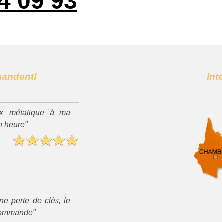
4 09 93
mandent!
Int
x métalique à ma
n heure"
ne perte de clés, le
recommande"