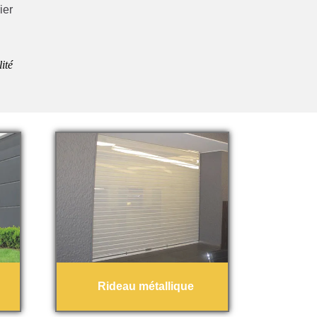
ier
ité
Rideau métallique