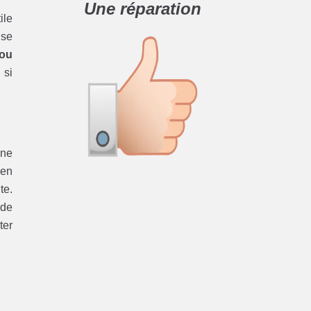
Une réparation
ile
 se
 ou
 si
une
 en
te.
 de
ter